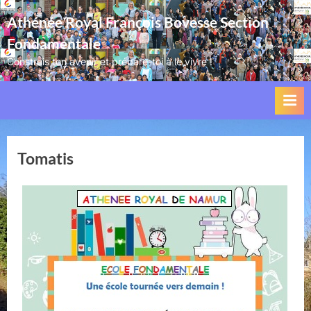
Skip
Athénée Royal François Bovesse Section
to
Fondamentale
content
Construis ton avenir et prépare-toi à le vivre !
Tomatis