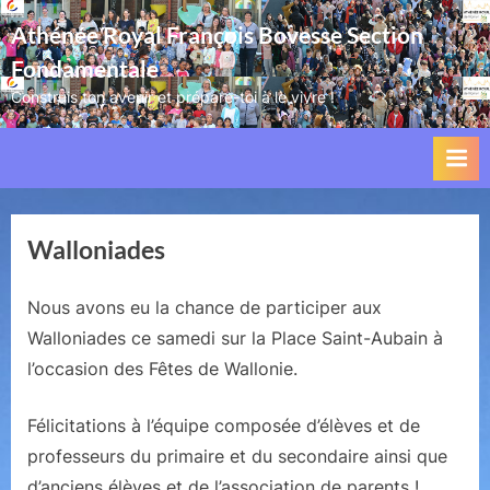
Skip
Athénée Royal François Bovesse Section
to
Fondamentale
content
Construis ton avenir et prépare-toi à le vivre !
Walloniades
Nous avons eu la chance de participer aux
Walloniades ce samedi sur la Place Saint-Aubain à
l’occasion des Fêtes de Wallonie.
Félicitations à l’équipe composée d’élèves et de
professeurs du primaire et du secondaire ainsi que
d’anciens élèves et de l’association de parents !